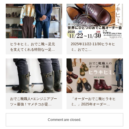
ヒラキヒミ。おでこ靴～足元
2025年11/22-11/30ヒラキヒ
を支えてくれる特別な一足…
ミ。おでこ…
おでこ靴職人×エンジニアブー
「オーダーおでこ靴ヒラキヒ
ツ＝最強！マメチコが是…
ミ。」2025年オーダー…
Comment are closed.