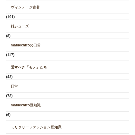
ヴィンテージ古着
(191)
靴シューズ
(8)
mamechicoの日常
(117)
愛すべき「モノ」たち
(43)
日常
(78)
mamechico豆知識
(6)
ミリタリーファッション豆知識