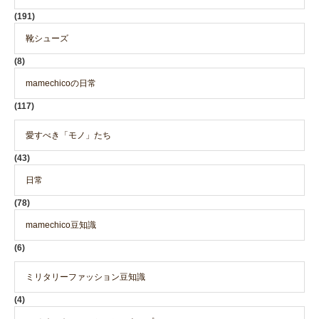
(191)
靴シューズ
(8)
mamechicoの日常
(117)
愛すべき「モノ」たち
(43)
日常
(78)
mamechico豆知識
(6)
ミリタリーファッション豆知識
(4)