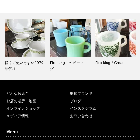
Fire-king ヘビーマ
Fire-king「Great…
Fire-king、あなたは
グ…
マ…
どんなお店？
取扱ブランド
お店の場所・地図
ブログ
オンラインショップ
インスタグラム
メディア情報
お問い合わせ
Menu