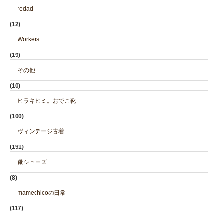
redad
(12)
Workers
(19)
その他
(10)
ヒラキヒミ。おでこ靴
(100)
ヴィンテージ古着
(191)
靴シューズ
(8)
mamechicoの日常
(117)