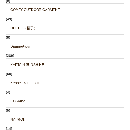
(9)
COMFY OUTDOOR GARMENT
(49)
DECHO（帽子）
(8)
DjangoAtour
(289)
KAPTAIN SUNSHINE
(68)
Kennett & Lindsell
(4)
La Garbo
(5)
NAPRON
(14)