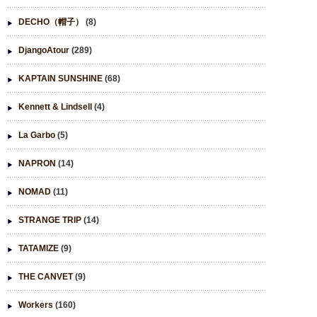
DECHO（帽子）
(8)
DjangoAtour
(289)
KAPTAIN SUNSHINE
(68)
Kennett & Lindsell
(4)
La Garbo
(5)
NAPRON
(14)
NOMAD
(11)
STRANGE TRIP
(14)
TATAMIZE
(9)
THE CANVET
(9)
Workers
(160)