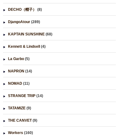
DECHO（帽子）
(8)
DjangoAtour
(289)
KAPTAIN SUNSHINE
(68)
Kennett & Lindsell
(4)
La Garbo
(5)
NAPRON
(14)
NOMAD
(11)
STRANGE TRIP
(14)
TATAMIZE
(9)
THE CANVET
(9)
Workers
(160)