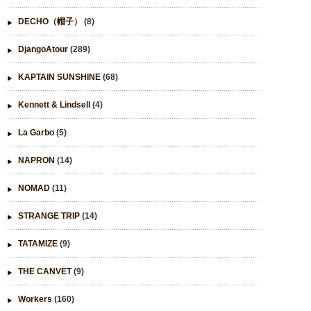
DECHO（帽子）
(8)
DjangoAtour
(289)
KAPTAIN SUNSHINE
(68)
Kennett & Lindsell
(4)
La Garbo
(5)
NAPRON
(14)
NOMAD
(11)
STRANGE TRIP
(14)
TATAMIZE
(9)
THE CANVET
(9)
Workers
(160)