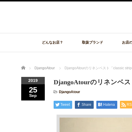
どんなお店？
取扱ブランド
お店
Home
DjangoAtour
DjangoAtourのリネンベスト「classic stripe
2019
DjangoAtourのリネンベスト「cl
25
DjangoAtour
Sep
Tweet
Share
Hatena
RS