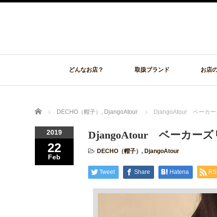
どんなお店？
取扱ブランド
お店
Home
DECHO（帽子）
,
DjangoAtour
DjangoAtour ベ
2019
DjangoAtour ベーカ
22
DECHO（帽子）
,
DjangoAtour
Feb
Tweet
Share
Hatena
RS