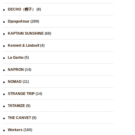
DECHO（帽子）
(8)
DjangoAtour
(289)
KAPTAIN SUNSHINE
(68)
Kennett & Lindsell
(4)
La Garbo
(5)
NAPRON
(14)
NOMAD
(11)
STRANGE TRIP
(14)
TATAMIZE
(9)
THE CANVET
(9)
Workers
(160)