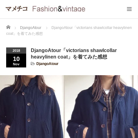
Home
DjangoAtour
DjangoAtour「victorians shawlcollar heavylinen
coat」を着てみた感想
DjangoAtour「victorians shawlcollar
2018
heavylinen coat」を着てみた感想
10
DjangoAtour
Nov