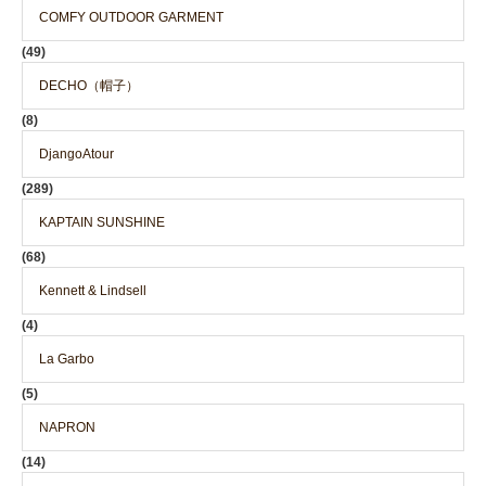
COMFY OUTDOOR GARMENT
(49)
DECHO（帽子）
(8)
DjangoAtour
(289)
KAPTAIN SUNSHINE
(68)
Kennett & Lindsell
(4)
La Garbo
(5)
NAPRON
(14)