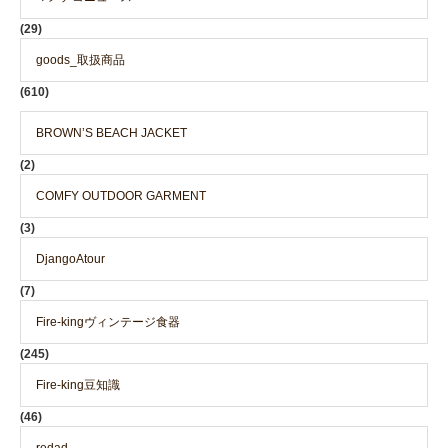
(29)
goods_取扱商品
(610)
BROWN’S BEACH JACKET
(2)
COMFY OUTDOOR GARMENT
(3)
DjangoAtour
(7)
Fire-kingヴィンテージ食器
(245)
Fire-king豆知識
(46)