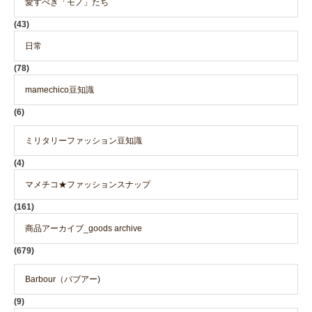
愛すべき「モノ」たち
(43)
日常
(78)
mamechico豆知識
(6)
ミリタリーファッション豆知識
(4)
マメチコ★ファッションスナップ
(161)
商品アーカイブ_goods archive
(679)
Barbour（バブアー)
(9)