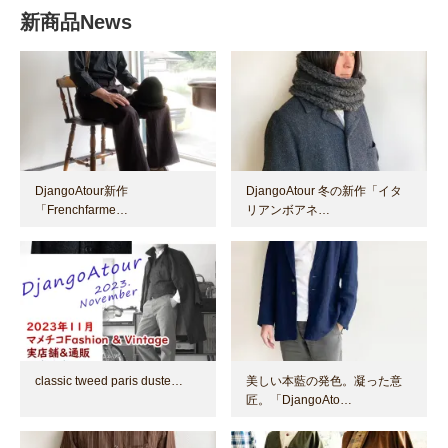
新商品News
DjangoAtour新作
DjangoAtour 冬の新作「イタ
「Frenchfarme…
リアンボアネ…
classic tweed paris duste…
美しい本藍の発色。凝った意
匠。「DjangoAto…