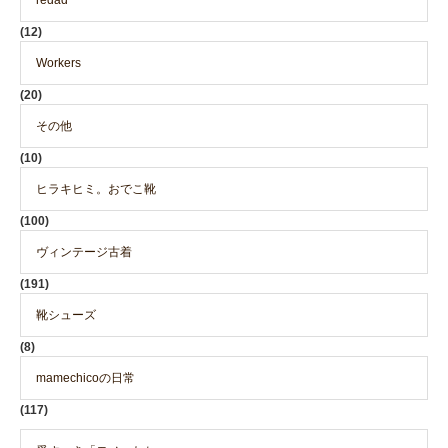
redad
(12)
Workers
(20)
その他
(10)
ヒラキヒミ。おでこ靴
(100)
ヴィンテージ古着
(191)
靴シューズ
(8)
mamechicoの日常
(117)