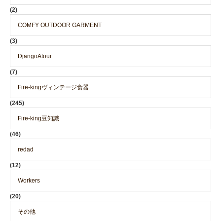
(2)
COMFY OUTDOOR GARMENT
(3)
DjangoAtour
(7)
Fire-kingヴィンテージ食器
(245)
Fire-king豆知識
(46)
redad
(12)
Workers
(20)
その他