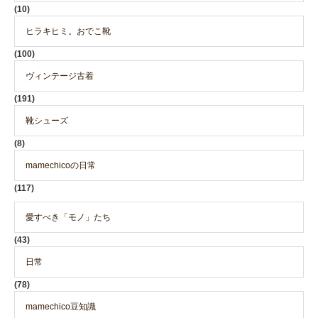
(10)
ヒラキヒミ。おでこ靴
(100)
ヴィンテージ古着
(191)
靴シューズ
(8)
mamechicoの日常
(117)
愛すべき「モノ」たち
(43)
日常
(78)
mamechico豆知識