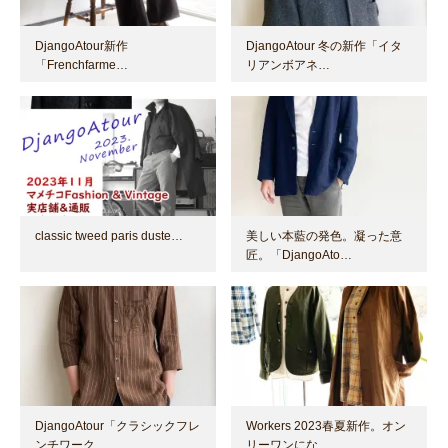
DjangoAtour新作
DjangoAtour 冬の新作「イタ
「Frenchfarme…
リアンボアネ…
classic tweed paris duste…
美しい本藍の発色。凝った意
匠。「DjangoAto…
DjangoAtour「クラシックフレ
Workers 2023春夏新作。オン
ンチワーク …
リーワンにな…