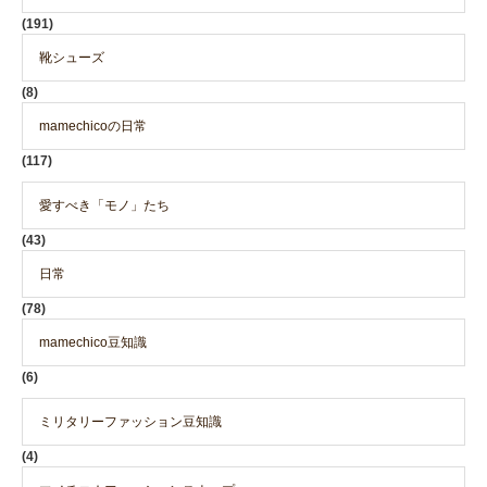
(191)
靴シューズ
(8)
mamechicoの日常
(117)
愛すべき「モノ」たち
(43)
日常
(78)
mamechico豆知識
(6)
ミリタリーファッション豆知識
(4)