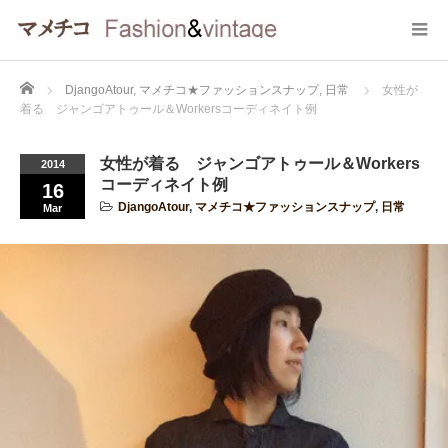
Home
DjangoAtour
,
マメチコ★ファッションスナップ
,
日常
女性が
着る ジャンゴアトゥール＆Workersコーディネイト例
女性が着る ジャンゴアトゥール＆Workers
2014
コーディネイト例
16
DjangoAtour
,
マメチコ★ファッションスナップ
,
日常
Mar