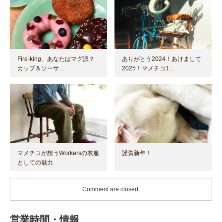
Fire-king、あなたはマグ派？
ありがとう2024！あけまして
カップ＆ソーサ…
2025！マメチコ1…
マメチコが想うWorkersの衣服
謹賀新年！
としての魅力
Comment are closed.
営業時間・情報