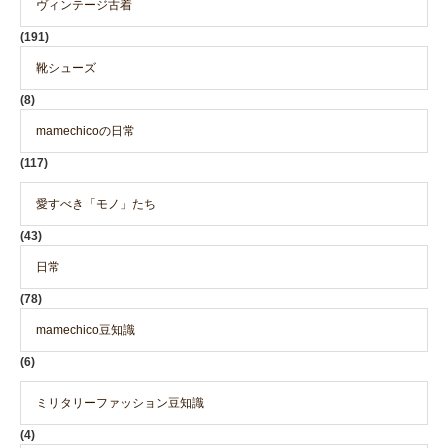
ヴィンテージ古着
(191)
靴シューズ
(8)
mamechicoの日常
(117)
愛すべき「モノ」たち
(43)
日常
(78)
mamechico豆知識
(6)
ミリタリーファッション豆知識
(4)