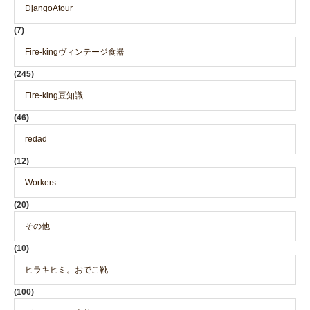
DjangoAtour
(7)
Fire-kingヴィンテージ食器
(245)
Fire-king豆知識
(46)
redad
(12)
Workers
(20)
その他
(10)
ヒラキヒミ。おでこ靴
(100)