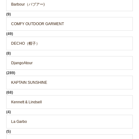
Barbour（バブアー)
(9)
COMFY OUTDOOR GARMENT
(49)
DECHO（帽子）
(8)
DjangoAtour
(289)
KAPTAIN SUNSHINE
(68)
Kennett & Lindsell
(4)
La Garbo
(5)