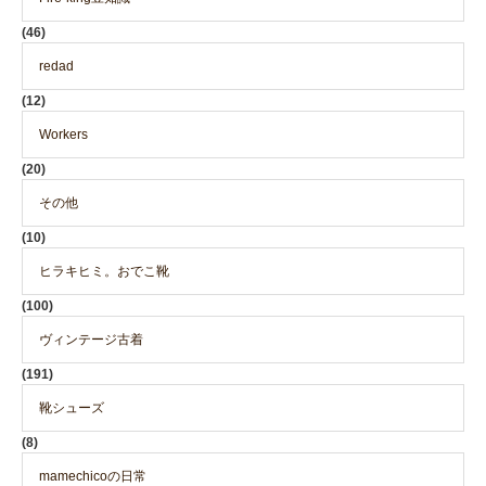
(46)
redad
(12)
Workers
(20)
その他
(10)
ヒラキヒミ。おでこ靴
(100)
ヴィンテージ古着
(191)
靴シューズ
(8)
mamechicoの日常