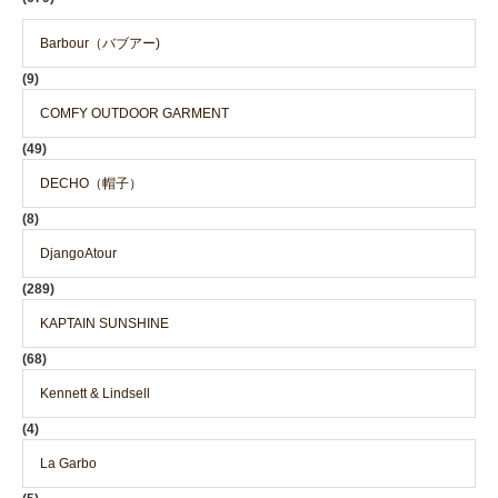
Barbour（バブアー)
(9)
COMFY OUTDOOR GARMENT
(49)
DECHO（帽子）
(8)
DjangoAtour
(289)
KAPTAIN SUNSHINE
(68)
Kennett & Lindsell
(4)
La Garbo