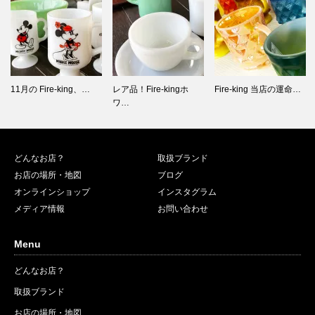
レア品！Fire-kingホ
Fire-king 当店の運命…
Fire-king 500点以…
ワ…
どんなお店？
取扱ブランド
お店の場所・地図
ブログ
オンラインショップ
インスタグラム
メディア情報
お問い合わせ
Menu
どんなお店？
取扱ブランド
お店の場所・地図