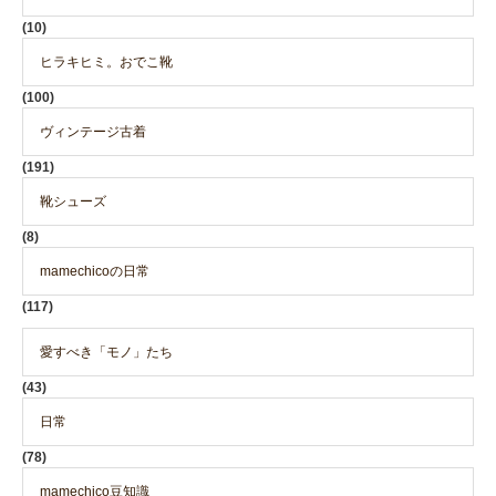
(10)
ヒラキヒミ。おでこ靴
(100)
ヴィンテージ古着
(191)
靴シューズ
(8)
mamechicoの日常
(117)
愛すべき「モノ」たち
(43)
日常
(78)
mamechico豆知識