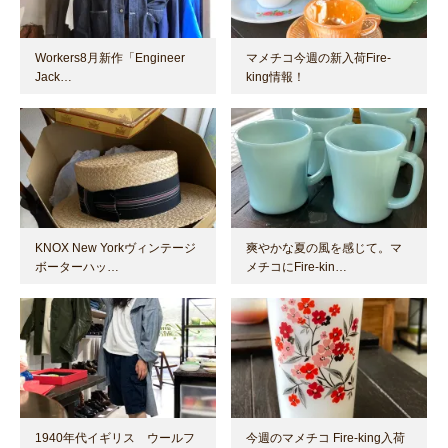
Workers8月新作「Engineer
マメチコ今週の新入荷Fire-
Jack…
king情報！
KNOX New Yorkヴィンテージ
爽やかな夏の風を感じて。マ
ボーターハッ…
メチコにFire-kin…
1940年代イギリス ウールフ
今週のマメチコ Fire-king入荷