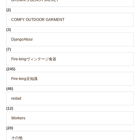
BROWN’S BEACH JACKET
(2)
COMFY OUTDOOR GARMENT
(3)
DjangoAtour
(7)
Fire-kingヴィンテージ食器
(245)
Fire-king豆知識
(46)
redad
(12)
Workers
(20)
その他