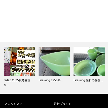
Fire-king 1950年…
Fire-king 憧れの食器…
「青春を駆け抜けた
証」スタジア…
どんなお店？
取扱ブランド