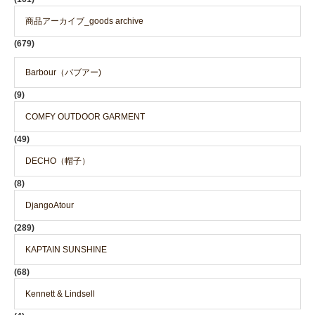
商品アーカイブ_goods archive
(679)
Barbour（バブアー)
(9)
COMFY OUTDOOR GARMENT
(49)
DECHO（帽子）
(8)
DjangoAtour
(289)
KAPTAIN SUNSHINE
(68)
Kennett & Lindsell