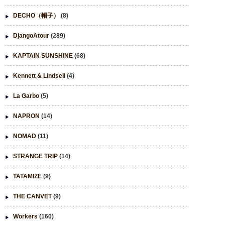
DECHO（帽子）
(8)
DjangoAtour
(289)
KAPTAIN SUNSHINE
(68)
Kennett & Lindsell
(4)
La Garbo
(5)
NAPRON
(14)
NOMAD
(11)
STRANGE TRIP
(14)
TATAMIZE
(9)
THE CANVET
(9)
Workers
(160)