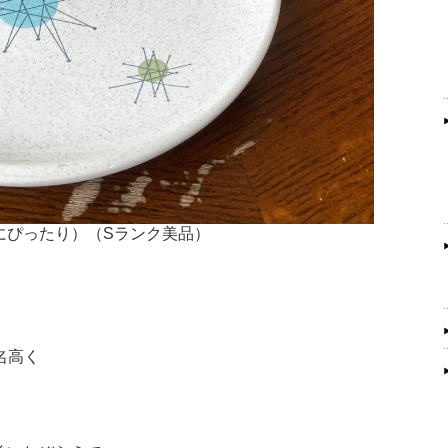
にぴったり）（Sランク美品）
。
名高く