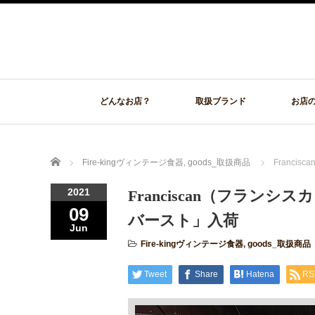
どんなお店？
取扱ブランド
お店
Home
Fire-kingヴィンテージ食器
,
goods_取扱商品
Franc
2021
Franciscan（フラン
09
バースト」入荷
Jun
Fire-kingヴィンテージ食器
,
goods_取扱商品
Tweet
Share
Hatena
RS