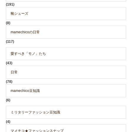
(191)
靴シューズ
(8)
mamechicoの日常
(117)
愛すべき「モノ」たち
(43)
日常
(78)
mamechico豆知識
(6)
ミリタリーファッション豆知識
(4)
マメチコ★ファッションスナップ