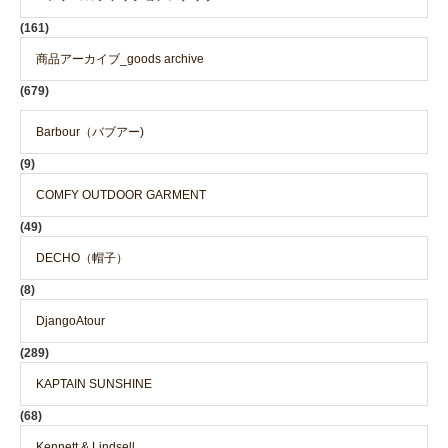
(161)
商品アーカイブ_goods archive
(679)
Barbour（バブアー)
(9)
COMFY OUTDOOR GARMENT
(49)
DECHO（帽子）
(8)
DjangoAtour
(289)
KAPTAIN SUNSHINE
(68)
Kennett & Lindsell