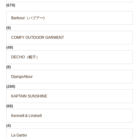
(679)
Barbour（バブアー)
(9)
COMFY OUTDOOR GARMENT
(49)
DECHO（帽子）
(8)
DjangoAtour
(289)
KAPTAIN SUNSHINE
(68)
Kennett & Lindsell
(4)
La Garbo