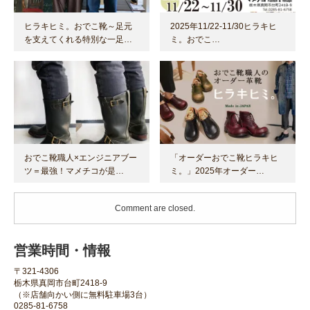
ヒラキヒミ。おでこ靴～足元
2025年11/22-11/30ヒラキヒ
を支えてくれる特別な一足…
ミ。おでこ…
おでこ靴職人×エンジニアブー
「オーダーおでこ靴ヒラキヒ
ツ＝最強！マメチコが是…
ミ。」2025年オーダー…
Comment are closed.
営業時間・情報
〒321-4306
栃木県真岡市台町2418-9
（※店舗向かい側に無料駐車場3台）
0285-81-6758