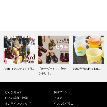
「オーダーおでこ靴ヒ
1960年代のFire-kin…
Fire-king 1980年…
ラキヒミ。…
どんなお店？
取扱ブランド
お店の場所・地図
ブログ
オンラインショップ
インスタグラム