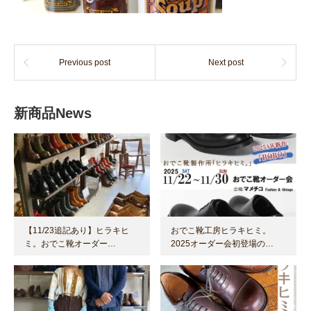
Previous post
Next post
新商品News
【11/23追記あり】ヒラキヒ
おでこ靴工房ヒラキヒミ。
ミ。おでこ靴オーダー…
2025オーダー会初登場の…