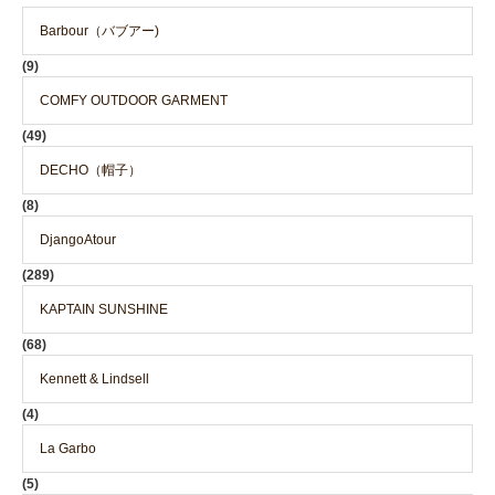
Barbour（バブアー)
(9)
COMFY OUTDOOR GARMENT
(49)
DECHO（帽子）
(8)
DjangoAtour
(289)
KAPTAIN SUNSHINE
(68)
Kennett & Lindsell
(4)
La Garbo
(5)