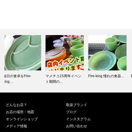
マメチコ15周年イベン
Fire-king 憧れの食器…
BUZZ RICKSON…
ト期間の…
どんなお店？
取扱ブランド
お店の場所・地図
ブログ
オンラインショップ
インスタグラム
メディア情報
お問い合わせ