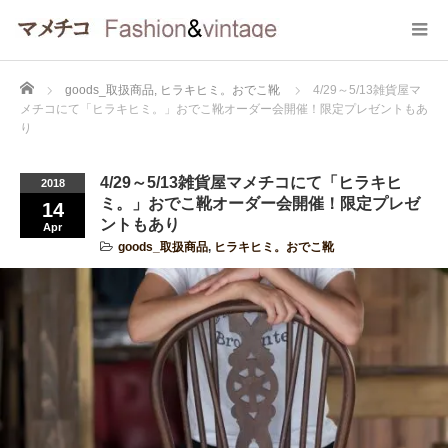
Home
goods_取扱商品
,
ヒラキヒミ。おでこ靴
4/29～5/13雑貨屋マ
メチコにて「ヒラキヒミ。」おでこ靴オーダー会開催！限定プレゼントもあ
り
4/29～5/13雑貨屋マメチコにて「ヒラキヒ
2018
ミ。」おでこ靴オーダー会開催！限定プレゼ
14
ントもあり
Apr
goods_取扱商品
,
ヒラキヒミ。おでこ靴