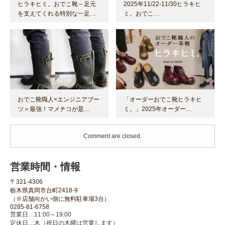
ヒラキヒミ。おでこ靴～足元
2025年11/22-11/30ヒラキヒ
を支えてくれる特別な一足…
ミ。おでこ…
おでこ靴職人×エンジニアブー
「オーダーおでこ靴ヒラキヒ
ツ＝最強！マメチコが是…
ミ。」2025年オーダー…
Comment are closed.
営業時間・情報
〒321-4306
栃木県真岡市台町2418-9
（※店舗向かい側に無料駐車場3台）
0285-81-6758
営業日…11:00～19:00
定休日…木（祝日の木曜は営業します）