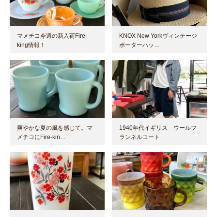
マメチコ今週の新入荷Fire-
KNOX New Yorkヴィンテージ
king情報！
ボーターハッ…
爽やかな夏の風を感じて。マ
1940年代イギリス ウールフ
メチコにFire-kin…
ランネルコート