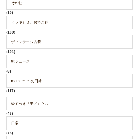
その他
(10)
ヒラキヒミ。おでこ靴
(100)
ヴィンテージ古着
(191)
靴シューズ
(8)
mamechicoの日常
(117)
愛すべき「モノ」たち
(43)
日常
(78)