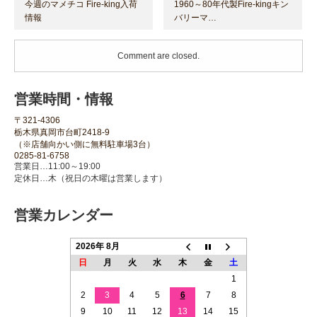
今週のマメチコ Fire-king入荷
1960～80年代製Fire-kingキン
情報
バリーマ…
Comment are closed.
営業時間・情報
〒321-4306
栃木県真岡市台町2418-9
（※店舗向かい側に無料駐車場3台）
0285-81-6758
営業日…11:00～19:00
定休日…木（祝日の木曜は営業します）
営業カレンダー
2026年 8月
日
月
火
水
木
金
土
1
2
3
4
5
6
7
8
9
10
11
12
13
14
15