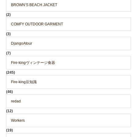
BROWN’S BEACH JACKET
(2)
COMFY OUTDOOR GARMENT
(3)
DjangoAtour
(7)
Fire-kingヴィンテージ食器
(245)
Fire-king豆知識
(46)
redad
(12)
Workers
(19)