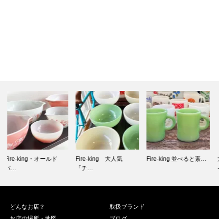
Fire-king 大人気
Fire-king 並べると素…
大切な愛車やバイクの
「チ…
イメージに…
どんなお店？
取扱ブランド
お店の場所・地図
ブログ