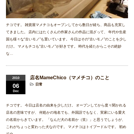
チコです。 雑貨屋マメチコもオープンしてから数日が経ち、商品も充実し
てきました。 店内にはたくさんの作家さんの作品に混ざって、 年代や生産
国も様々な“古いモノ”も置いています。 今日はその“古いモノ”のことを少し
だけ。 マメもチコも“古いモノ”が好きです。 時代を経たからこその絶妙
な…
店名MameChico（マメチコ）のこと
2010
日常
06
Dec
チコです。 今日は店名の由来を少しだけ。 オープンしてから度々聞かれる
店名の意味ですが、 何処かの地名でも、外国語でもなく、実家にいる愛犬
の名前からきています。 「なんだ犬の名前か（笑）」と思うでしょうが、
これがちょっと変わった犬なのです。 マメチコはトイプードルです。 初め
てウ…