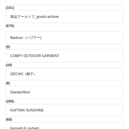
(161)
商品アーカイブ_goods archive
(679)
Barbour（バブアー)
(9)
COMFY OUTDOOR GARMENT
(49)
DECHO（帽子）
(8)
DjangoAtour
(289)
KAPTAIN SUNSHINE
(68)
Kennett & Lindsell