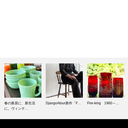
春の新居に、新生活
DjangoAtour新作「F…
Fire-king 1960～…
に。ヴィンテ…