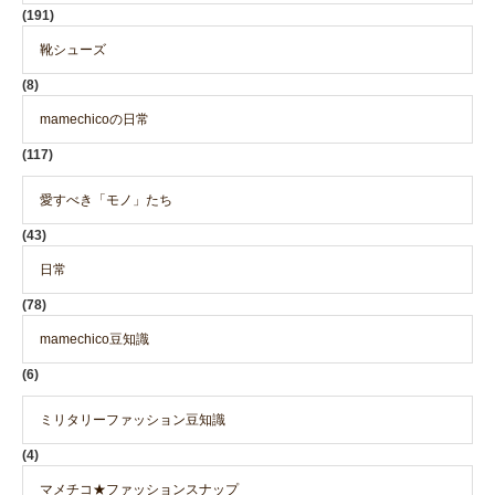
(191)
靴シューズ
(8)
mamechicoの日常
(117)
愛すべき「モノ」たち
(43)
日常
(78)
mamechico豆知識
(6)
ミリタリーファッション豆知識
(4)
マメチコ★ファッションスナップ