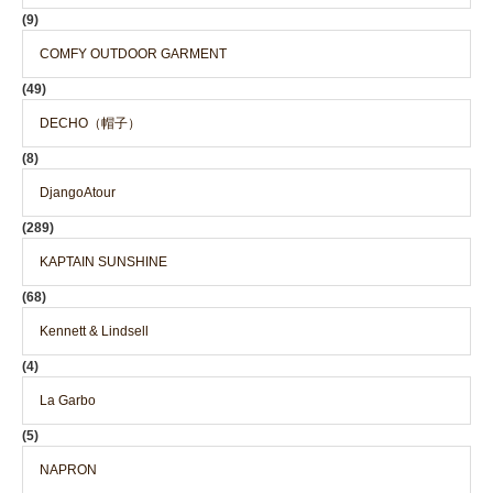
(9)
COMFY OUTDOOR GARMENT
(49)
DECHO（帽子）
(8)
DjangoAtour
(289)
KAPTAIN SUNSHINE
(68)
Kennett & Lindsell
(4)
La Garbo
(5)
NAPRON