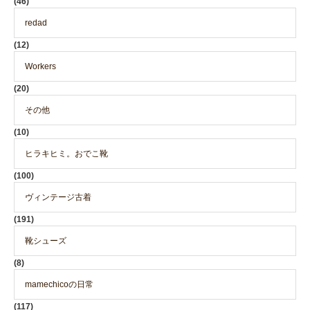
(46)
redad
(12)
Workers
(20)
その他
(10)
ヒラキヒミ。おでこ靴
(100)
ヴィンテージ古着
(191)
靴シューズ
(8)
mamechicoの日常
(117)