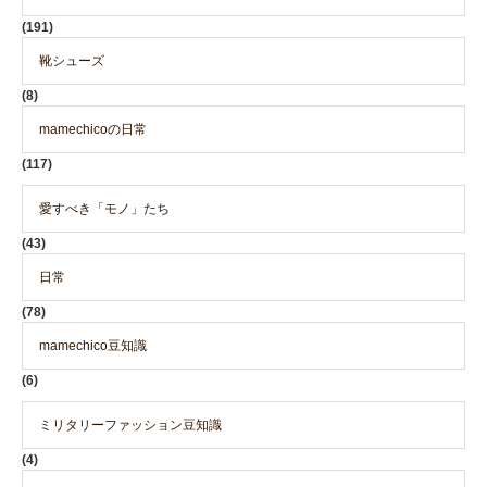
(191)
靴シューズ
(8)
mamechicoの日常
(117)
愛すべき「モノ」たち
(43)
日常
(78)
mamechico豆知識
(6)
ミリタリーファッション豆知識
(4)